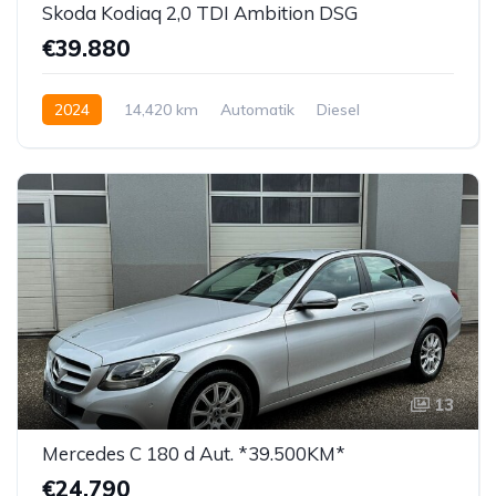
Skoda Kodiaq 2,0 TDI Ambition DSG
€39.880
2024
14,420 km
Automatik
Diesel
Vorderradantrieb
13
Mercedes C 180 d Aut. *39.500KM*
€24.790