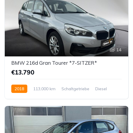
14
BMW 216d Gran Tourer *7-SITZER*
€13.790
2018
113,000 km
Schaltgetriebe
Diesel
Vorderradantrieb