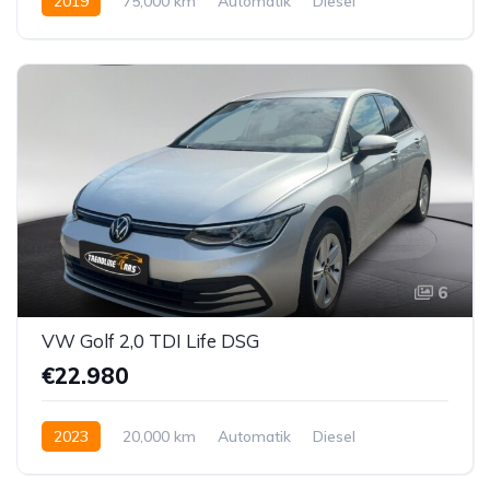
2019
75,000 km
Automatik
Diesel
Allrad allgemein
6
VW Golf 2,0 TDI Life DSG
€22.980
2023
20,000 km
Automatik
Diesel
Vorderradantrieb