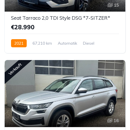
15
Seat Tarraco 2,0 TDI Style DSG *7-SITZER*
€28.990
2021
67,210 km
Automatik
Diesel
Vorderradantrieb
Verkauft
16