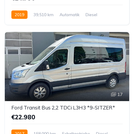
2019
39,510 km
Automatik
Diesel
Hinterradantrieb
17
Ford Transit Bus 2,2 TDCi L3H3 *9-SITZER*
€22.980
2017
158,000 km
Schaltgetriebe
Diesel