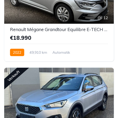
12
Renault Mégane Grandtour Equilibre E-TECH Plug-In PHEV 160
€18.990
2022
49,910 km
Automatik
Hybrid Elektro/Benzin
Vorderradantrieb
Verkauft