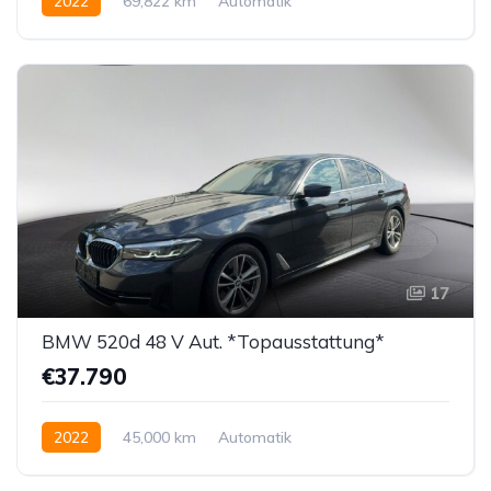
2022
69,822 km
Automatik
Hybrid Elektro/Benzin
Hinterradantrieb
17
BMW 520d 48 V Aut. *Topausstattung*
€37.790
2022
45,000 km
Automatik
Hybrid Elektro / Diesel
Hinterradantrieb