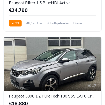
Peugeot Rifter 1,5 BlueHDI Active
€24.790
2023
48,420 km
Schaltgetriebe
Diesel
Vorderradantrieb
17
Peugeot 3008 1,2 PureTech 130 S&S EAT8 Crossway
€18.880