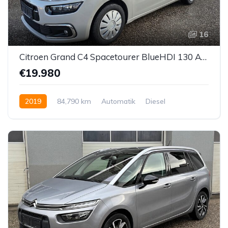
16
Citroen Grand C4 Spacetourer BlueHDI 130 Aut. *7-SITZER*
€19.980
2019
84,790 km
Automatik
Diesel
Vorderradantrieb