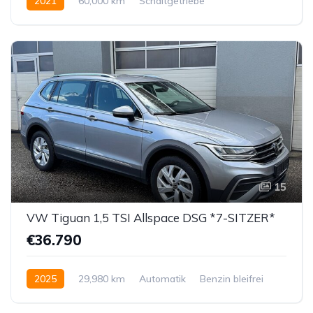
2021
60,000 km
Schaltgetriebe
Benzin bleifrei
Vorderradantrieb
15
VW Tiguan 1,5 TSI Allspace DSG *7-SITZER*
€36.790
2025
29,980 km
Automatik
Benzin bleifrei
Vorderradantrieb