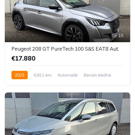
15
Peugeot 208 GT PureTech 100 S&S EAT8 Aut.
€17.880
2023
6,811 km
Automatik
Benzin bleifrei
Vorderradantrieb