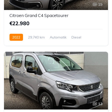
15
Citroen Grand C4 Spacetourer
€22.980
2022
29,740 km
Automatik
Diesel
Vorderradantrieb
13