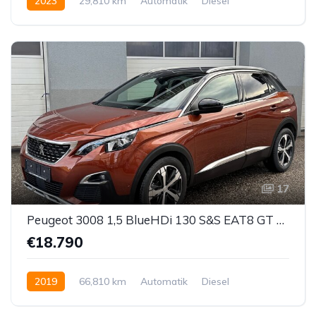
2023
29,810 km
Automatik
Diesel
Vorderradantrieb
17
Peugeot 3008 1,5 BlueHDi 130 S&S EAT8 GT Line Aut.
€18.790
2019
66,810 km
Automatik
Diesel
Vorderradantrieb