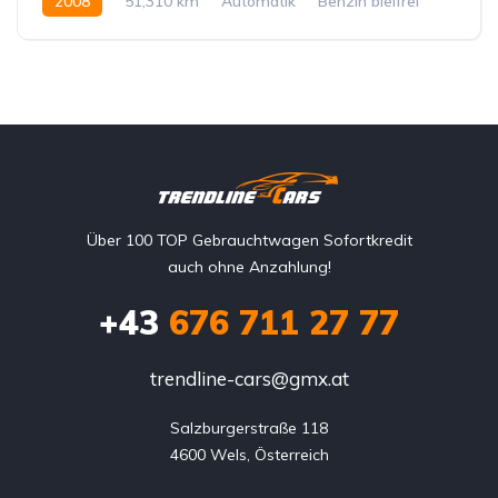
2008
51,310 km
Automatik
Benzin bleifrei
Allrad permanent
Über 100 TOP Gebrauchtwagen Sofortkredit
auch ohne Anzahlung!
+43
676 711 27 77
trendline-cars@gmx.at
Salzburgerstraße 118

4600 Wels, Österreich