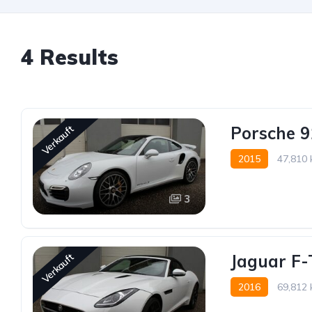
4 Results
Porsche 9
Verkauft
2015
47,810
3
Jaguar F-
Verkauft
2016
69,812