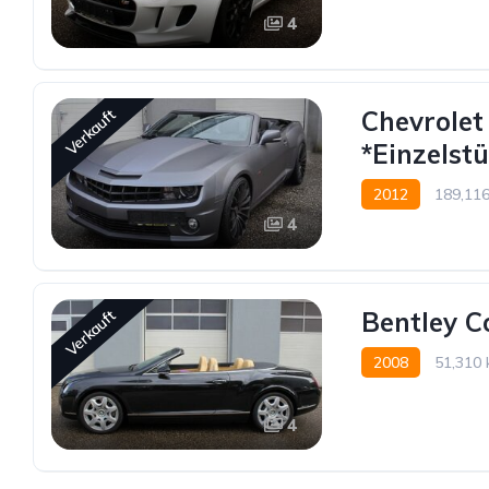
4
Chevrolet
Verkauft
*Einzelstü
2012
189,11
4
Hinterradantrieb
Bentley C
Verkauft
2008
51,310
4