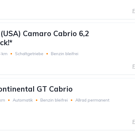
F
 (USA) Camaro Cabrio 6,2
ck!*
6 km
Schaltgetriebe
Benzin bleifrei
F
ontinental GT Cabrio
 km
Automatik
Benzin bleifrei
Allrad permanent
F