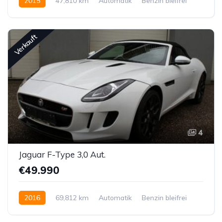
2015
47,810 km
Automatik
Benzin bleifrei
Allrad permanent
Verkauft
4
Jaguar F-Type 3,0 Aut.
€49.990
2016
69,812 km
Automatik
Benzin bleifrei
Hinterradantrieb