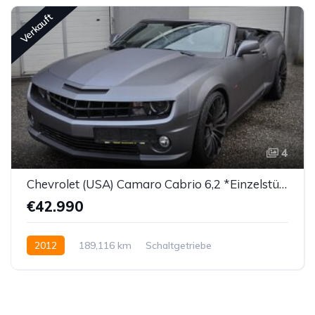
Verkauft
4
Chevrolet (USA) Camaro Cabrio 6,2 *Einzelstück!*
€42.990
2012
189,116 km
Schaltgetriebe
Benzin bleifrei
Hinterradantrieb