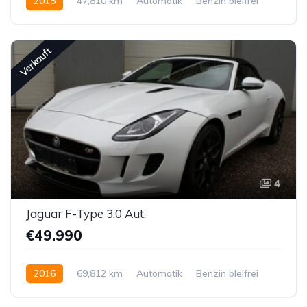
2015
47,810 km
Automatik
Benzin bleifrei
Allrad permanent
Verkauft
4
Jaguar F-Type 3,0 Aut.
€49.990
2016
69,812 km
Automatik
Benzin bleifrei
Hinterradantrieb