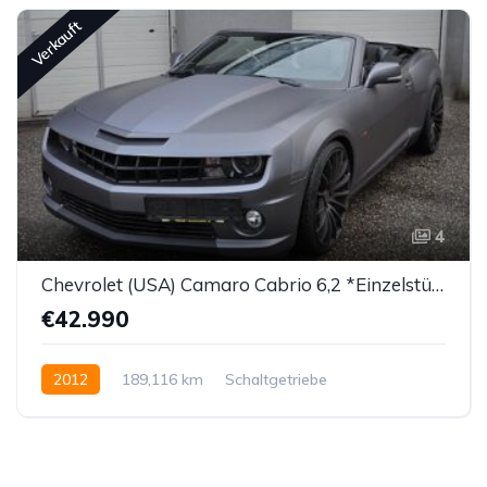
Verkauft
4
Chevrolet (USA) Camaro Cabrio 6,2 *Einzelstück!*
€42.990
2012
189,116 km
Schaltgetriebe
Benzin bleifrei
Hinterradantrieb