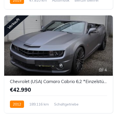
2015
47,810 km
Automatik
Benzin bleifrei
Allrad permanent
Verkauft
4
Chevrolet (USA) Camaro Cabrio 6,2 *Einzelstück!*
€42.990
2012
189,116 km
Schaltgetriebe
Benzin bleifrei
Hinterradantrieb