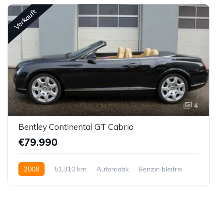
Verkauft
4
Bentley Continental GT Cabrio
€79.990
2008
51,310 km
Automatik
Benzin bleifrei
Allrad permanent