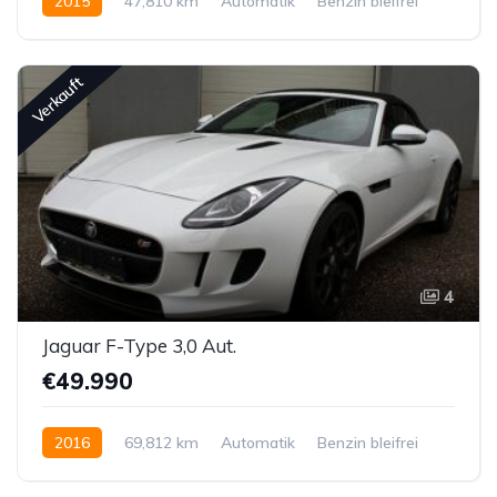
2015
47,810 km
Automatik
Benzin bleifrei
Allrad permanent
Verkauft
4
Jaguar F-Type 3,0 Aut.
€49.990
2016
69,812 km
Automatik
Benzin bleifrei
Hinterradantrieb