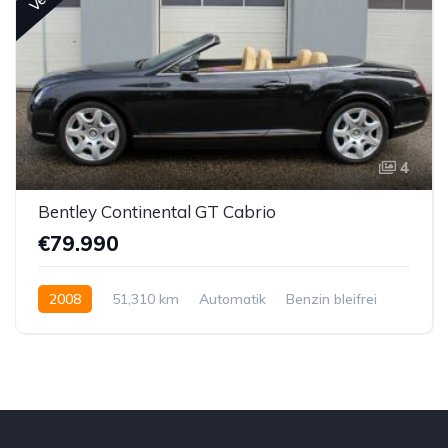
4
Bentley Continental GT Cabrio
€79.990
2008
51,310 km
Automatik
Benzin bleifrei
Allrad permanent