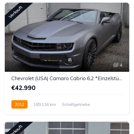
Verkauft
4
Chevrolet (USA) Camaro Cabrio 6,2 *Einzelstück!*
€42.990
2012
189,116 km
Schaltgetriebe
Benzin bleifrei
Hinterradantrieb
Verkauft