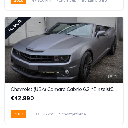
2015
47,810 km
Automatik
Benzin bleifrei
Allrad permanent
Verkauft
4
Chevrolet (USA) Camaro Cabrio 6,2 *Einzelstück!*
€42.990
2012
189,116 km
Schaltgetriebe
Benzin bleifrei
Hinterradantrieb