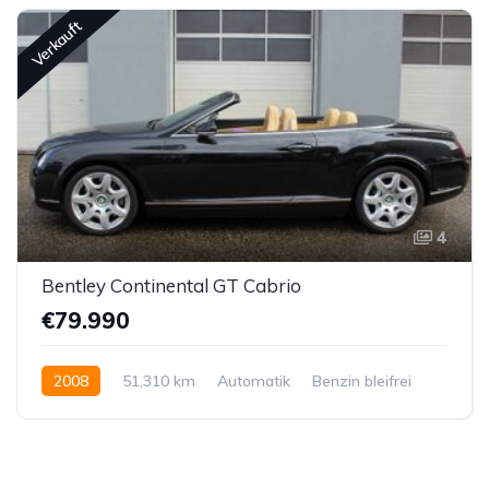
Verkauft
4
Bentley Continental GT Cabrio
€79.990
2008
51,310 km
Automatik
Benzin bleifrei
Allrad permanent