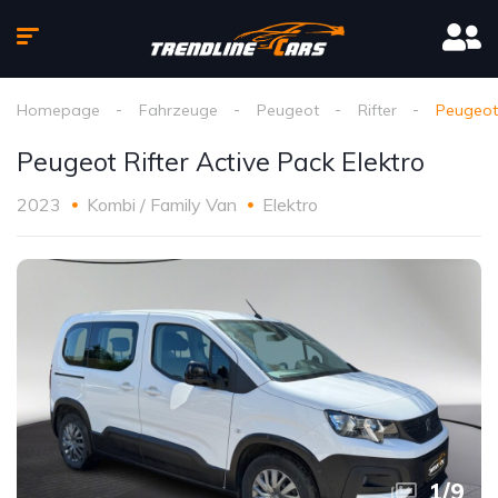
Homepage
Fahrzeuge
Peugeot
Rifter
Peugeot 
Peugeot Rifter Active Pack Elektro
2023
Kombi / Family Van
Elektro
1
/
9