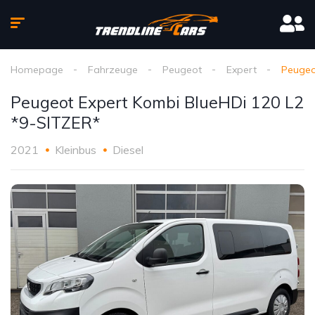
Homepage
Fahrzeuge
Peugeot
Expert
Peugeo
Peugeot Expert Kombi BlueHDi 120 L2
*9-SITZER*
2021
Kleinbus
Diesel