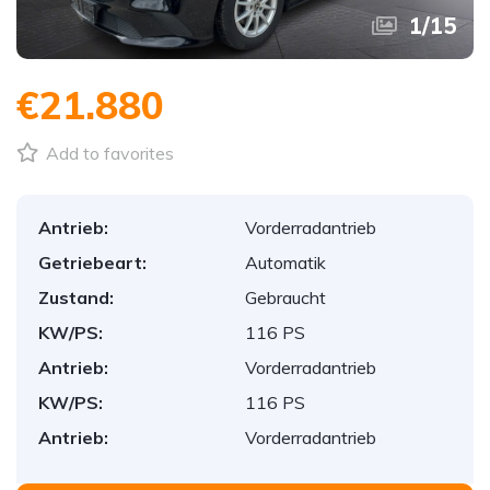
1
/
15
€21.880
Add to favorites
Antrieb:
Vorderradantrieb
Getriebeart:
Automatik
Zustand:
Gebraucht
KW/PS:
116 PS
Antrieb:
Vorderradantrieb
KW/PS:
116 PS
Antrieb:
Vorderradantrieb