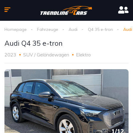
Homepage
Fahrzeuge
Audi
Q4 35 e-tron
Audi
Audi Q4 35 e-tron
2023
SUV / Geländewagen
Elektro
1
/
12